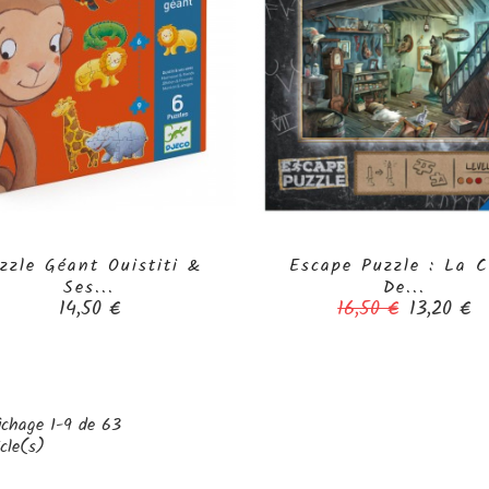
zzle Géant Ouistiti &
Escape Puzzle : La 


Ses...
De...
Prix
Prix
Prix
14,50 €
16,50 €
13,20 €
de
base
ichage 1-9 de 63
icle(s)