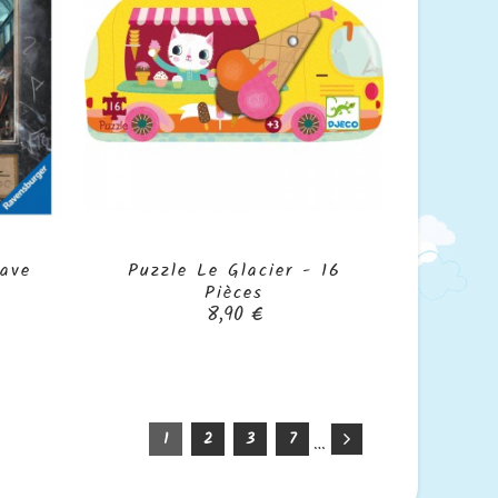
Cave
Puzzle Le Glacier - 16

Pièces
Prix
8,90 €
1
2
3
7
…