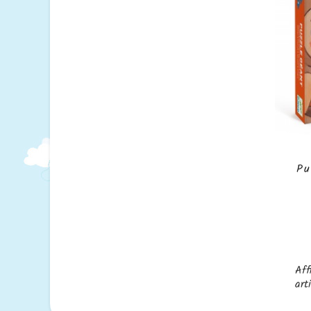
Pu
Aff
art