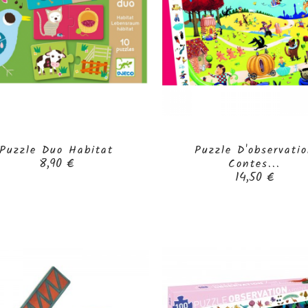
Puzzle Duo Habitat
Puzzle D'observati


Prix
8,90 €
Contes...
Prix
14,50 €