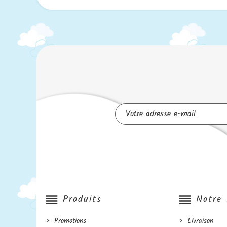
reorder
Produits
reorder
Notre 
Promotions
Livraison