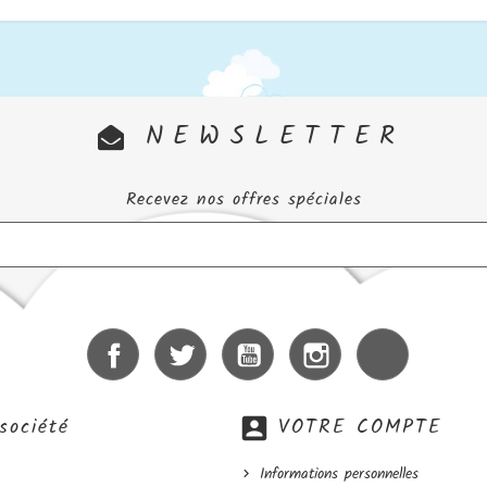
NEWSLETTER
Recevez nos offres spéciales
Facebook
Twitter
YouTube
Instagram
LinkedIn
société
account_box
VOTRE COMPTE
Informations personnelles