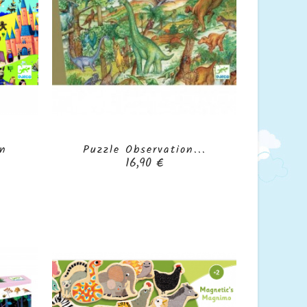
on
Puzzle Observation...

Prix
16,90 €