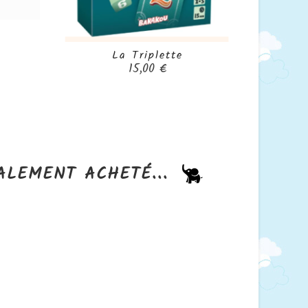
La Triplette
Peluch

Prix
15,00 €
ALEMENT ACHETÉ...