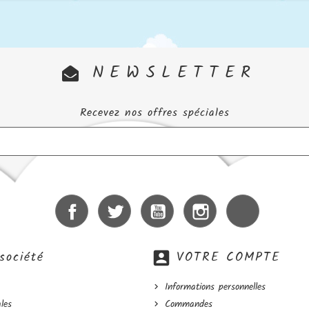
NEWSLETTER
Recevez nos offres spéciales
Facebook
Twitter
YouTube
Instagram
LinkedIn
société
account_box
VOTRE COMPTE
Informations personnelles
les
Commandes