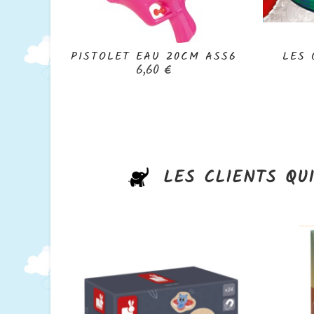
PISTOLET EAU 20CM ASS6
LES 

Prix
6,60 €
LES CLIENTS QU