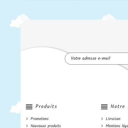
reorder
Produits
reorder
Notre 
Promotions
Livraison
Nouveaux produits
Mentions léga