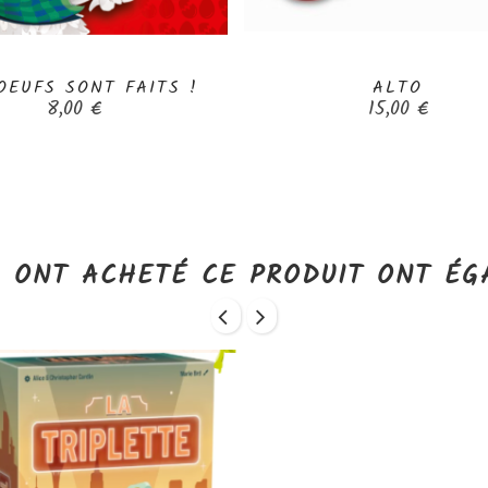
OEUFS SONT FAITS !
ALTO


Prix
Prix
8,00 €
15,00 €
I ONT ACHETÉ CE PRODUIT ONT ÉG