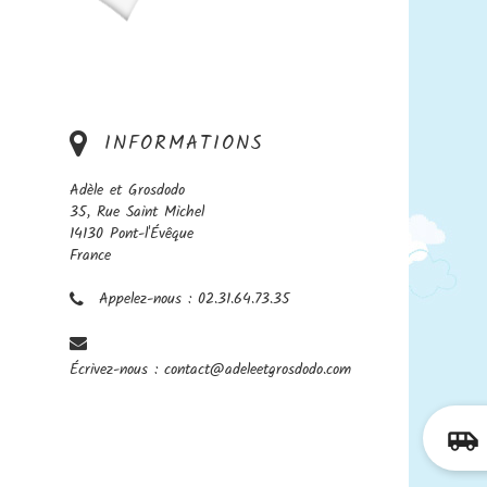
INFORMATIONS
Adèle et Grosdodo
35, Rue Saint Michel
14130 Pont-l'Évêque
France
Appelez-nous :
02.31.64.73.35
Écrivez-nous :
contact@adeleetgrosdodo.com
airport_shuttle