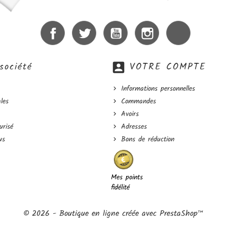
Facebook
Twitter
YouTube
Instagram
LinkedIn
société
account_box
VOTRE COMPTE
Informations personnelles
les
Commandes
Avoirs
urisé
Adresses
us
Bons de réduction
Mes points
fidélité
© 2026 - Boutique en ligne créée avec PrestaShop™