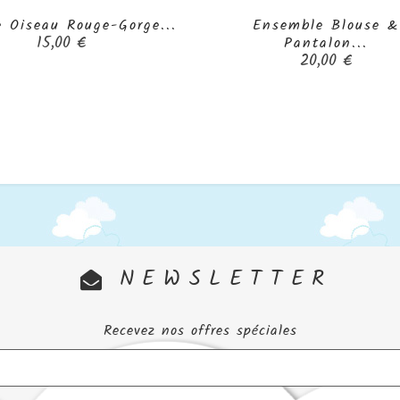
e Oiseau Rouge-Gorge...
Ensemble Blouse &


Prix
15,00 €
Pantalon...
Prix
20,00 €
NEWSLETTER
Recevez nos offres spéciales