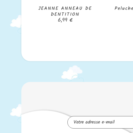
JEANNE ANNEAU DE
Peluch

DENTITION
Prix
6,99 €