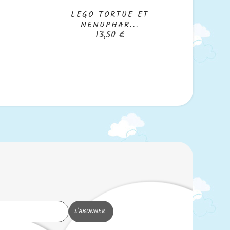
LEGO TORTUE ET
Mobi

NENUPHAR...
Prix
13,50 €