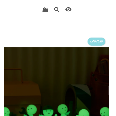

NOUVEAU