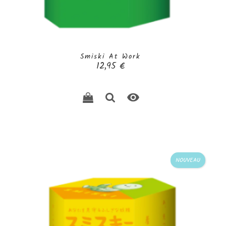
Smiski At Work
Prix
12,95 €

NOUVEAU