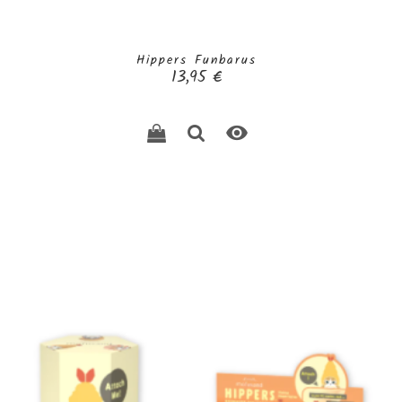
Hippers Funbarus
Prix
13,95 €
