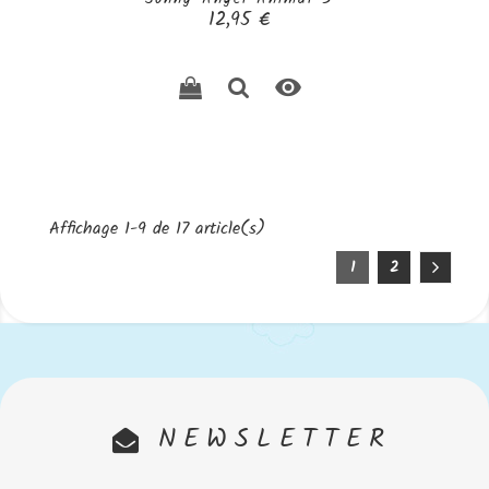
Prix
12,95 €

Affichage 1-9 de 17 article(s)
1
2
NEWSLETTER