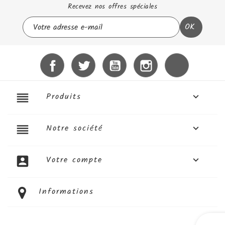
Recevez nos offres spéciales
Facebook
Twitter
YouTube
Instagram
LinkedIn
reorder
Produits

reorder
Notre société

account_box
Votre compte

Informations