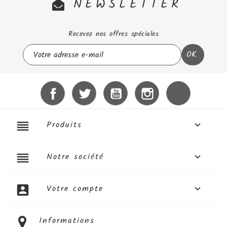
NEWSLETTER
Recevez nos offres spéciales
Facebook
Twitter
YouTube
Instagram
LinkedIn
reorder
Produits

reorder
Notre société

account_box
Votre compte

Informations