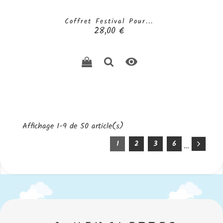
Coffret Festival Pour...
Prix
28,00 €

Affichage 1-9 de 50 article(s)
1
2
3
6
…