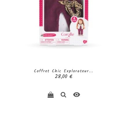
Coffret Chic Explorateur...
Prix
28,00 €
