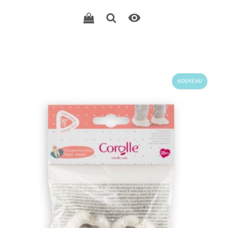

NOUVEAU