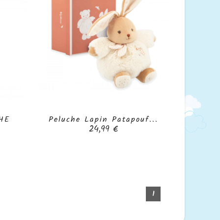
HE
Peluche Lapin Patapouf...

Prix
24,99 €
1