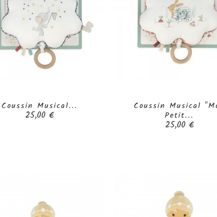
Coussin Musical...
Coussin Musical "M


Prix
25,00 €
Petit...
Prix
25,00 €