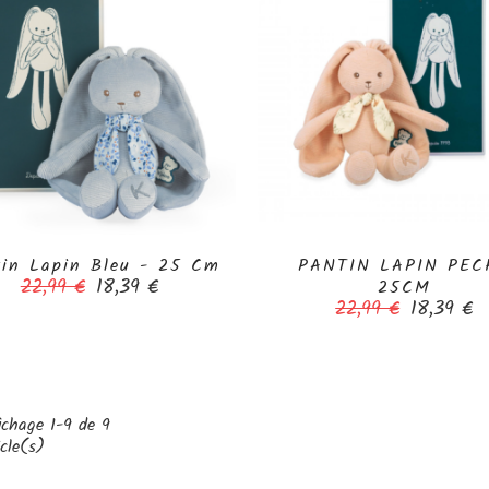
tin Lapin Bleu - 25 Cm
PANTIN LAPIN PEC


Prix
Prix
22,99 €
18,39 €
25CM
de
Prix
Prix
22,99 €
18,39 €
base
de
base
ichage 1-9 de 9
icle(s)