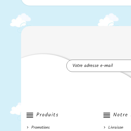
reorder
Produits
reorder
Notre 
Promotions
Livraison