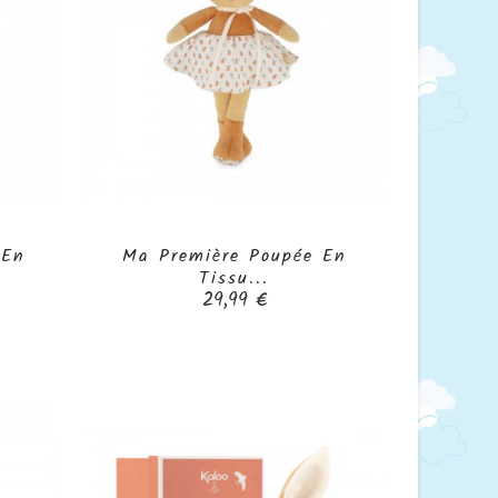
 En
Ma Première Poupée En

Tissu...
Prix
29,99 €