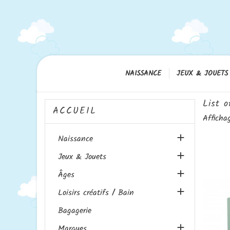
NAISSANCE
JEUX & JOUETS
List o
ACCUEIL
Afficha

Naissance

Jeux & Jouets

Âges

Loisirs créatifs / Bain
Bagagerie

Marques