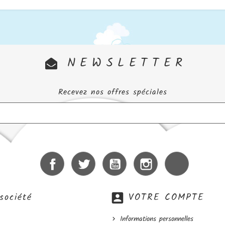
NEWSLETTER
Recevez nos offres spéciales
Facebook
Twitter
YouTube
Instagram
LinkedIn
société
account_box
VOTRE COMPTE
Informations personnelles