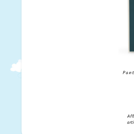
Pan
Aff
art