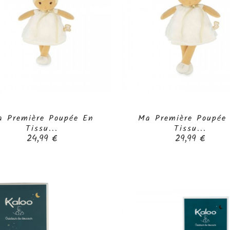
 Première Poupée En
Ma Première Poupée


Tissu...
Tissu...
Prix
Prix
24,99 €
29,99 €