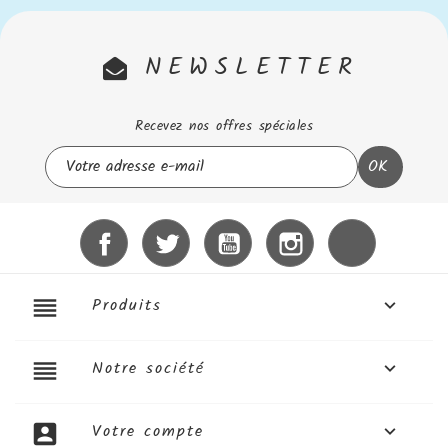
NEWSLETTER
Recevez nos offres spéciales
Facebook
Twitter
YouTube
Instagram
LinkedIn
reorder
Produits

reorder
Notre société

account_box
Votre compte
