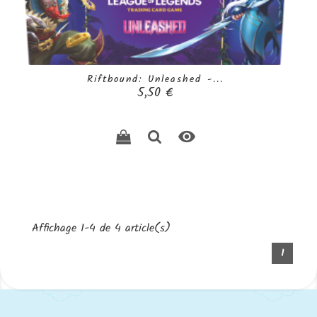
Riftbound: Unleashed -...
Prix
5,50 €

Affichage 1-4 de 4 article(s)
1