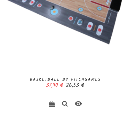
BASKETBALL BY PITCHGAMES
Prix
Prix
37,90 €
26,53 €
de
base
