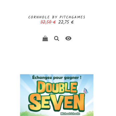
CORNHOLE BY PITCHGAMES
Prix
Prix
32,50 €
22,75 €
de
base
