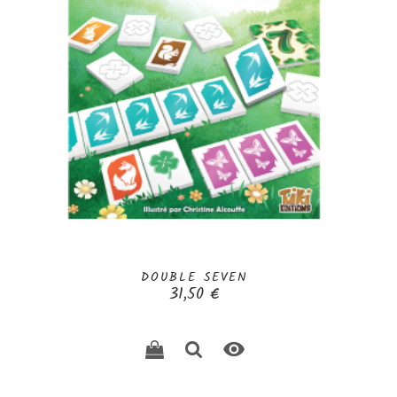
DOUBLE SEVEN
Prix
31,50 €
