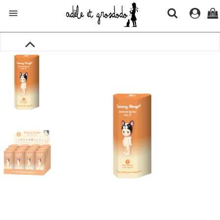

(0)