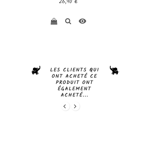
Prix
26,90 €

LES CLIENTS QUI
ONT ACHETÉ CE
PRODUIT ONT
ÉGALEMENT
ACHETÉ...