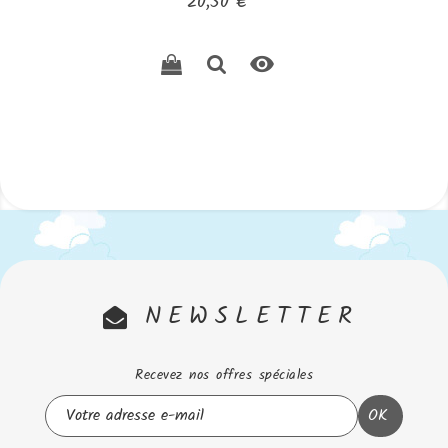
Prix
20,50 €

NEWSLETTER
Recevez nos offres spéciales